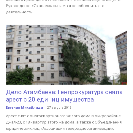
Руководство «7 канала» пытается возобновить его
деятельность.
Дело Атамбаева: Генпрокуратура сняла
арест с 20 единиц имущества
Евгения Михайлиди
-
27 августа 2019
Арест снят с многоквартирного жилого дома в микрорайоне
Джал-23, с 18 квартир этого же дома, а также с Объединения
юридических лиц «Ассоциация телерадиоорганизаций».