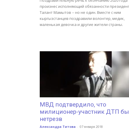
Поздравительную речь к окончанию 2020 года
произнес исполняющий обязанности президен
Талант Мамытов -- но не один. Вместе с ним
кыргызстанцев поздравили волонтер, медик,
маленькая девочка и другие жители страны.
МВД подтвердило, что
милиционер-участник ДТП б
нетрезв
Александра Титова
-
07 января 2018