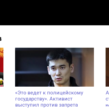
в
«Это ведет к полицейскому
А
государству». Активист
с
выступил против запрета
И