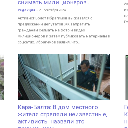
снимать милиционеров...
Ак
и
Редакция
-
23 сентября 2024
н
Активист Болот Ибрагимов высказался о
Г
предложении депутатов ЖК запретить
гражданам снимать на фото и видео
милиционеров и затем публиковать материалы в
соцсетях. Ибрагимов заявил, что...
Кара-Балта: В дом местного
Г
жителя стреляли неизвестные,
К
активисты назвали это
н