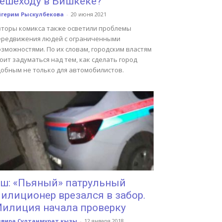
ешеходу в Бишкеке?
йгерим Рыскулбекова
-
20 июня 2021
вторы комикса также осветили проблемы
ередвижения людей с ограниченными
зможностями. По их словам, городским властям
оит задуматься над тем, как сделать город
добным не только для автомобилистов.
ш: «Пьяный» патрульный
илиционер врезался в забор.
илиция начала проверку
лвира Султанмурат кызы
-
12 января 2018