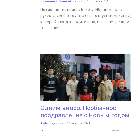
Канышай Балкыбекова
-
13 июня 2022
По словам активиста Болота Ибрагимова, за
рулем служебного авто был сотрудник милиции,
который, предположительно, был в нетрезвом
состоянии.
Одним видео: Необычное
поздравление с Новым годом
Aidai Irgebai
-
01 января 2021