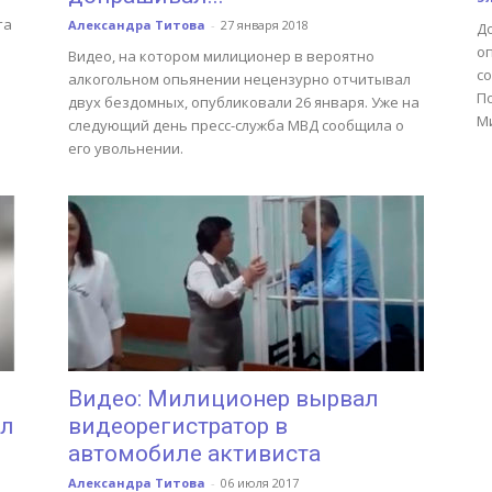
та
Александра Титова
-
27 января 2018
Д
о
Видео, на котором милиционер в вероятно
со
алкогольном опьянении нецензурно отчитывал
По
двух бездомных, опубликовали 26 января. Уже на
Ми
следующий день пресс-служба МВД сообщила о
его увольнении.
Видео: Милиционер вырвал
ыл
видеорегистратор в
автомобиле активиста
Александра Титова
-
06 июля 2017