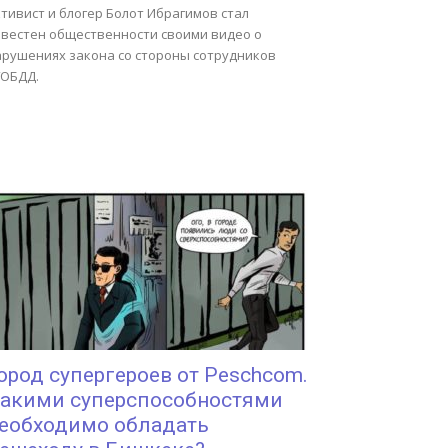
тивист и блогер Болот Ибрагимов стал
звестен общественности своими видео о
арушениях закона со стороны сотрудников
УОБДД.
ород супергероев от Peschcom.
акими суперспособностями
еобходимо обладать