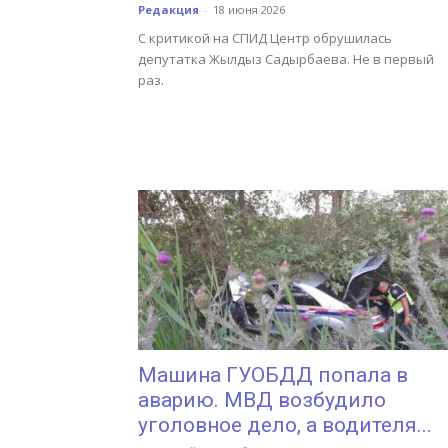
Редакция
-
18 июня 2026
С критикой на СПИД Центр обрушилась
депутатка Жылдыз Садырбаева. Не в первый
раз.
Машина ГУОБДД попала в
аварию. МВД возбудило
уголовное дело, а водителя...