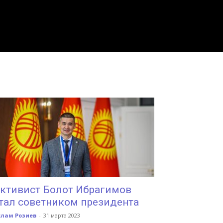
ктивист Болот Ибрагимов
тал советником президента
слам Розиев
-
31 марта 2023