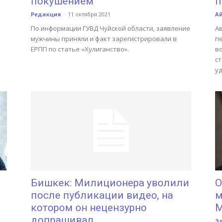
покушением
п
Редакция
-
11 октября 2021
А
По информации ГУВД Чуйской области, заявление
А
мужчины приняли и факт зарегистрировали в
п
ЕРПП по статье «Хулиганство».
во
ст
у
Бишкек: Милиционера уволили
О
после публикации видео, на
м
котором он нецензурно
М
допрашивал...
Э