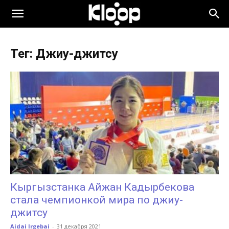
KLOOP.KG
Тег: Джиу-джитсу
—
Новости
Кыргызстана
Кыргызстанка Айжан Кадырбекова
стала чемпионкой мира по джиу-
джитсу
Aidai Irgebai
-
31 декабря 2021