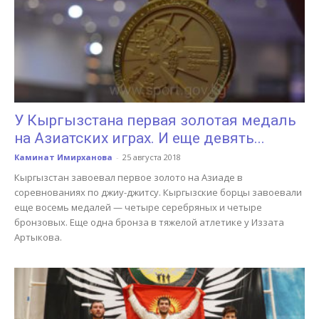
У Кыргызстана первая золотая медаль
на Азиатских играх. И еще девять...
Каминат Имирханова
-
25 августа 2018
Кыргызстан завоевал первое золото на Азиаде в
соревнованиях по джиу-джитсу. Кыргызские борцы завоевали
еще восемь медалей — четыре серебряных и четыре
бронзовых. Еще одна бронза в тяжелой атлетике у Иззата
Артыкова.