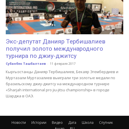
Экс-депутат Данияр Тербишалиев
получил золото международного
турнира по джиу-джитсу
Субанбек Ташбалтаев
-
11 февраля 2017
Кыргызстанцы Данияр Тербишалиев, Бекаяр Эгембердиев и
Муртазали Муртазалиев выиграли три золотые медали по
бразильскому джиу-джитсу на международном турнире
«Sharjah international pro jiu-jitsu championship» в городе
Шарджа в ОАЭ.
Новости
Истории
Видео
Дата
Школа
Спутник
Ашар
RU