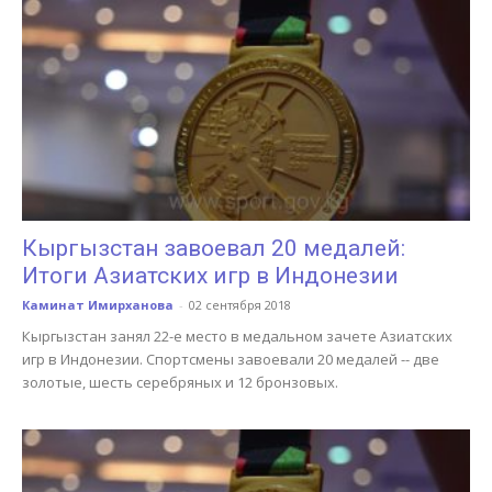
Кыргызстан завоевал 20 медалей:
Итоги Азиатских игр в Индонезии
Каминат Имирханова
-
02 сентября 2018
Кыргызстан занял 22-е место в медальном зачете Азиатских
игр в Индонезии. Спортсмены завоевали 20 медалей -- две
золотые, шесть серебряных и 12 бронзовых.