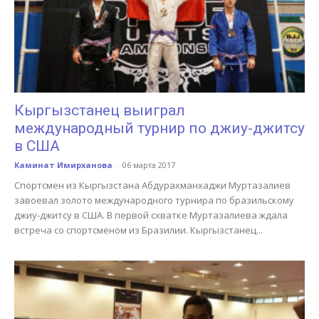
Кыргызстанец выиграл
международный турнир по джиу-джитсу
в США
Каминат Имирханова
-
06 марта 2017
Спортсмен из Кыргызстана Абдурахманхаджи Муртазалиев
завоевал золото международного турнира по бразильскому
джиу-джитсу в США. В первой схватке Муртазалиева ждала
встреча со спортсменом из Бразилии. Кыргызстанец...