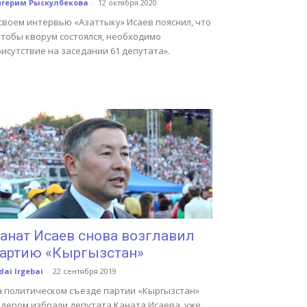
йгерим Рыскулбекова
-
12 октября 2020
своем интервью «Азаттыку» Исаев пояснил, что
чтобы кворум состоялся, необходимо
исутствие на заседании 61 депутата».
анат Исаев снова возглавил
артию «Кыргызстан»
dai Irgebai
-
22 сентября 2019
а политическом съезде партии «Кыргызстан»
идером избрали депутата Каната Исаева, уже