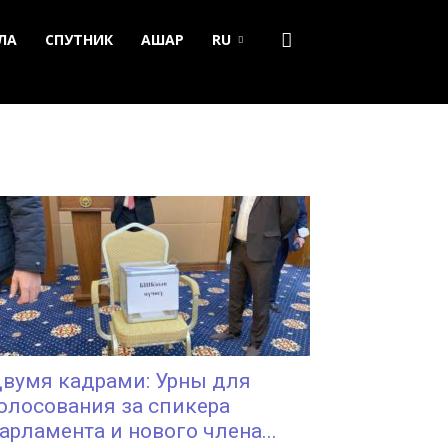
ЛА
СПУТНИК
АШАР
RU
вумя кадрами: Урны для
олосования за спикера
арламента и нового члена...