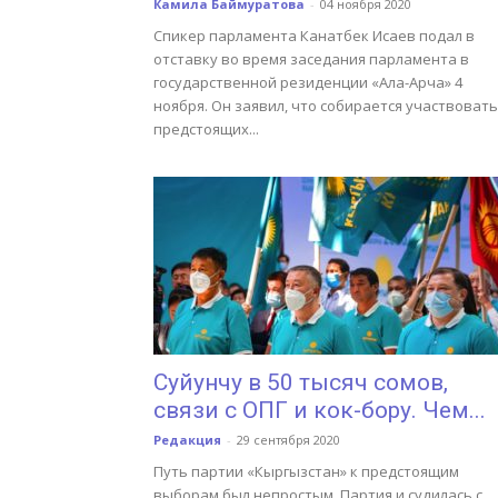
Камила Баймуратова
-
04 ноября 2020
Спикер парламента Канатбек Исаев подал в
отставку во время заседания парламента в
государственной резиденции «Ала-Арча» 4
ноября. Он заявил, что собирается участвовать
предстоящих...
Суйунчу в 50 тысяч сомов,
связи с ОПГ и кок-бору. Чем...
Редакция
-
29 сентября 2020
Путь партии «Кыргызстан» к предстоящим
выборам был непростым. Партия и судилась с