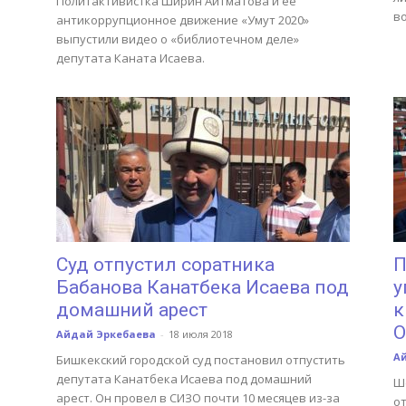
Политактивистка Ширин Айтматова и ее
в
антикоррупционное движение «Умут 2020»
выпустили видео о «библиотечном деле»
депутата Каната Исаева.
Суд отпустил соратника
П
Бабанова Канатбека Исаева под
у
домашний арест
к
О
Айдай Эркебаева
-
18 июля 2018
А
Бишкекский городской суд постановил отпустить
депутата Канатбека Исаева под домашний
Ш
арест. Он провел в СИЗО почти 10 месяцев из-за
от