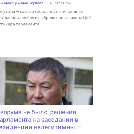
йжамал Джаманкулова
-
04 ноября 2020
епутаты VI созыва собрались на очередное
аседание 4 ноября и выбрали нового члена ЦИК
 спикера парламента.
ворума не было, решения
арламента на заседании в
езиденции нелегитимны —...