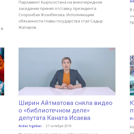
А
Парламент Кыргызстана на внеочередном
заседании принял отставку президента
В 
Сооронбая Жээнбекова. Исполняющим
«
обязанности главы государства стал Садыр
пр
Жапаров.
 в
Ширин Айтматова сняла видео
К
о «библиотечном деле»
п
депутата Каната Исаева
Ai
Aidai Irgebai
-
27 октября 2019
Н
л