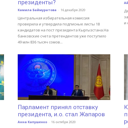
президенты?
А
Камила Баймуратова
-
16 декабря 2020
Д
з
Центральная избирательная комиссия
и
проверила и утвердила подписные листы 18
кандидатов на пост президента Кыргызстана.На
банковские счета претендентов уже поступило
49 млн 836 тысяч сомов...
Парламент принял отставку
К
президента, и.о. стал Жапаров
п
р
Анна Капушенко
-
16 октября 2020