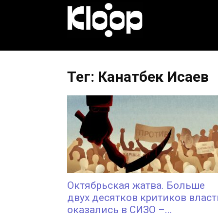
KLOOP.KG
—
Тег: Канатбек Исаев
Новости
Кыргызстана
Октябрьская жатва. Больше
двух десятков критиков власт
оказались в СИЗО –...