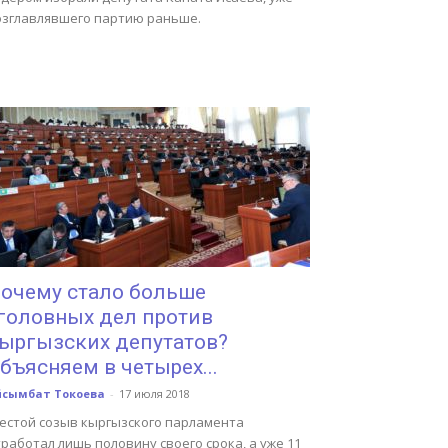
озглавлявшего партию раньше.
очему стало больше
головных дел против
ыргызских депутатов?
бъясняем в четырех...
йсымбат Токоева
-
17 июля 2018
естой созыв кыргызского парламента
работал лишь половину своего срока, а уже 11