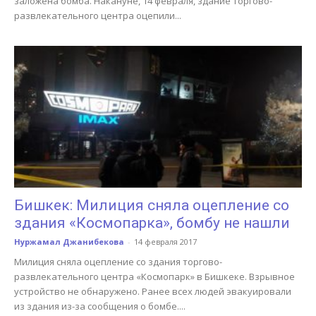
заложена бомба. Накануне, 14 февраля, здание торгово-
развлекательного центра оцепили...
Бишкек: Милиция сняла оцепление со
здания «Космопарка», бомбу не нашли
Нуржамал Джанибекова
-
14 февраля 2017
Милиция сняла оцепление со здания торгово-
развлекательного центра «Космопарк» в Бишкеке. Взрывное
устройство не обнаружено. Ранее всех людей эвакуировали
из здания из-за сообщения о бомбе....