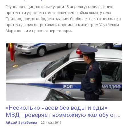
Группа женщин, которые утром 15 апреля устроила акцию
протеста и угрожала самосожжением в айыл окмоту села
Пригородное, освободила здание. Сообщается, что несколько
протестующих встретились с премьер-министром Улукбеком
Мариповым и провели переговоры.
«Несколько часов без воды и еды».
МВД проверяет возможную жалобу от...
Айдай Эркебаева
-
22 июля 2019