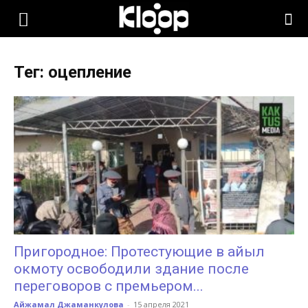
KLOOP.KG
Тег: оцепление
—
Новости
Кыргызстана
Пригородное: Протестующие в айыл
окмоту освободили здание после
переговоров с премьером...
Айжамал Джаманкулова
-
15 апреля 2021