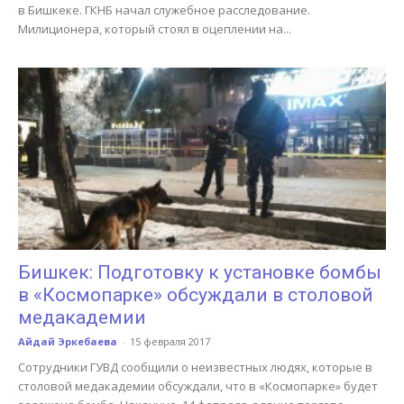
в Бишкеке. ГКНБ начал служебное расследование.
Милиционера, который стоял в оцеплении на...
Бишкек: Подготовку к установке бомбы
в «Космопарке» обсуждали в столовой
медакадемии
Айдай Эркебаева
-
15 февраля 2017
Сотрудники ГУВД сообщили о неизвестных людях, которые в
столовой медакадемии обсуждали, что в «Космопарке» будет