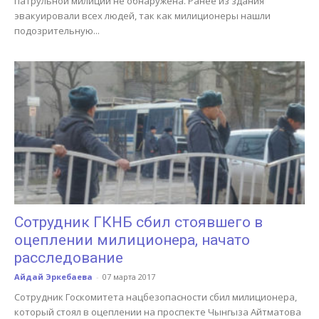
патрульной милиции не обнаружена. Ранее из здания
эвакуировали всех людей, так как милиционеры нашли
подозрительную...
Сотрудник ГКНБ сбил стоявшего в
оцеплении милиционера, начато
расследование
Айдай Эркебаева
-
07 марта 2017
Сотрудник Госкомитета нацбезопасности сбил милиционера,
который стоял в оцеплении на проспекте Чынгыза Айтматова