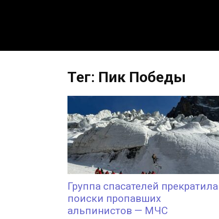
Тег: Пик Победы
Группа спасателей прекратила
поиски пропавших
альпинистов — МЧС