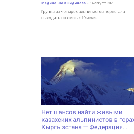
Медина Шамшидинова
-
14 августа 2023
Группа из четырех альпинистов перестала
выходить на связь с 19 июля.
Нет шансов найти живыми
казахских альпинистов в гора
Кыргызстана — Федерация...