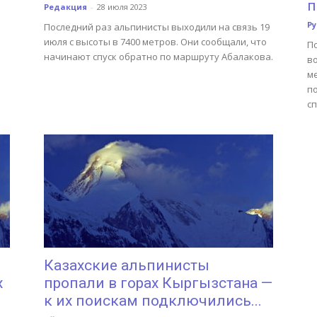
п
Редакция
-
28 июля 2023
Р
Последний раз альпинисты выходили на связь 19
июля с высоты в 7400 метров. Они сообщали, что
По
начинают спуск обратно по маршруту Абалакова.
в
ме
п
с
Казахские альпинисты
х
пропали в горах Кыргызстана —
к их поискам подключились...