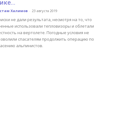
ике...
устам Халимов
-
23 августа 2019
иски не дали результата, несмотря на то, что
оенные использовали тепловизоры и облетали
стность на вертолете. Погодные условия не
озволили спасателям продолжить операцию по
пасению альпинистов.