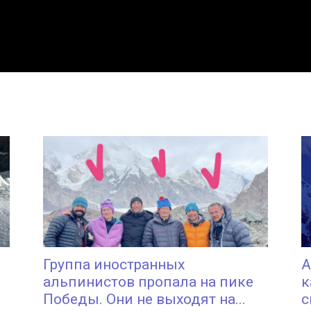
Группа иностранных
А
альпинистов пропала на пике
к
Победы. Они не выходят на...
с