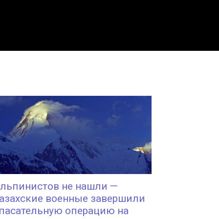
льпинистов не нашли —
азахские военные завершили
пасательную операцию на