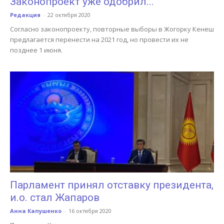
Законопроект уже одобрил...
Редакция
-
22 октября 2020
Согласно законопроекту, повторные выборы в Жогорку Кенеш
предлагается перенести на 2021 год, но провести их не
позднее 1 июня.
Парламент принял отставку президента,
и.о. стал Жапаров
Анна Капушенко
-
16 октября 2020