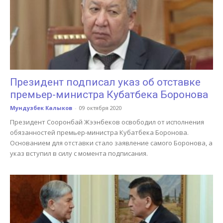
Президент подписал указ об отставке
премьер-министра Кубатбека Боронова
Мундузбек Калыков
-
09 октября 2020
Президент Сооронбай Жээнбеков освободил от исполнения
обязанностей премьер-министра Кубатбека Боронова.
Основанием для отставки стало заявление самого Боронова, а
указ вступил в силу с момента подписания.