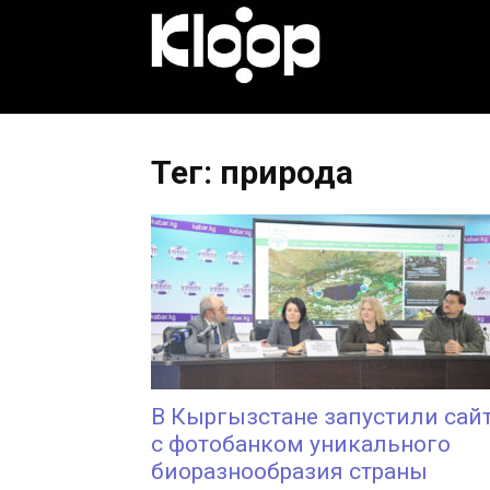
KLOOP.KG
—
Тег: природа
Новости
Кыргызстана
В Кыргызстане запустили сай
с фотобанком уникального
биоразнообразия страны