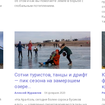
об этом и как вы помогаете Земле в борьбе с
п
м
глобальным потеплением.
от
со
К
та
Сотни туристов, танцы и дрифт
К
— пик сезона на замерзшем
ф
озере...
к
Алексей Журавлев
-
04 февраля 2020
Р
й
«На Ара-Коль сегодня более сорока бусиков
З
едут», — удивленно переговариваются гиды на
се