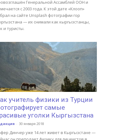
ровозглашён Генеральной Ассамблей ООН и
мечается с 2003 года. К этой дате «Клооп»
брал на сайте Unsplash фотографии гор
ыргызстана — их снимали как кыргызстанцы,
к и туристы.
ак учитель физики из Турции
отографирует самые
расивые уголки Кыргызстана
едакция
-
30 января 2018
афер Динчер уже 14 лет живет в Кыргызстане —
йчас он преподает физику для лицеистов в