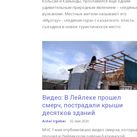
Кольсай и Кайынды, прославился еще одним
удивительным природным явлением – «ледяны
вулканом». Местные жители называют его
«Мұзтау» - «ледяная гора» с казахского. Vласть
съездила в новое туристическое место.
Видео: В Лейлеке прошел
смерч, пострадали крыши
десятков зданий
Aidai Irgebai
-
02 мая 2020
МЧС 1 мая опубликовало видео смерча, которы
прошел в Лейлекском районе Баткенской