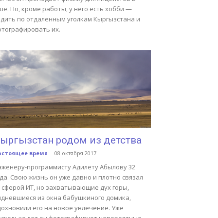
е. Но, кроме работы, у него есть хобби —
здить по отдаленным уголкам Кыргызстана и
отографировать их.
ыргызстан родом из детства
астоящее время
-
08 октября 2017
нженеру-программисту Адилету Абылову 32
да. Свою жизнь он уже давно и плотно связал
 сферой ИТ, но захватывающие дух горы,
идневшиеся из окна бабушкиного домика,
дохновили его на новое увлечение. Уже