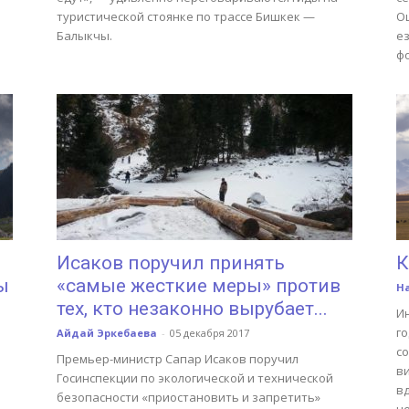
туристической стоянке по трассе Бишкек —
Ош
Балыкчы.
е
ф
Исаков поручил принять
К
ы
«самые жесткие меры» против
Н
тех, кто незаконно вырубает...
И
го
Айдай Эркебаева
-
05 декабря 2017
со
Премьер-министр Сапар Исаков поручил
в
Госинспекции по экологической и технической
в
безопасности «приостановить и запретить»