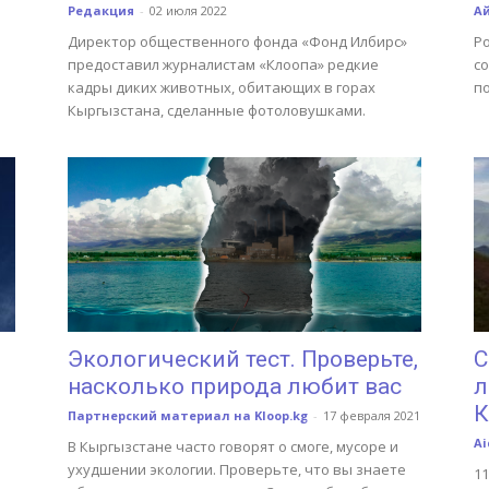
Редакция
-
02 июля 2022
А
Директор общественного фонда «Фонд Илбирс»
Ро
предоставил журналистам «Клоопа» редкие
с
кадры диких животных, обитающих в горах
п
Кыргызстана, сделанные фотоловушками.
Экологический тест. Проверьте,
С
насколько природа любит вас
л
К
Партнерский материал на Kloop.kg
-
17 февраля 2021
Ai
В Кыргызстане часто говорят о смоге, мусоре и
ухудшении экологии. Проверьте, что вы знаете
1