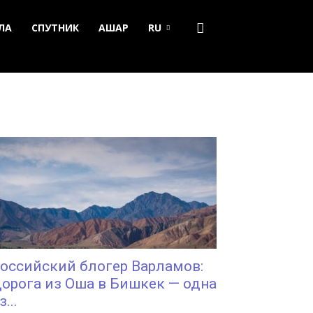
ЛА
СПУТНИК
АШАР
RU
оссийский блогер Варламов:
орога из Оша в Бишкек — одна
з...