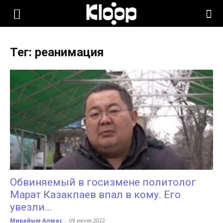
KLOOP.KG
Тег: реанимация
—
Новости
Кыргызстана
Обвиняемый в госизмене политолог
Марат Казакпаев впал в кому. Его
увезли...
Мирайым Алмас
-
09 июня 2022