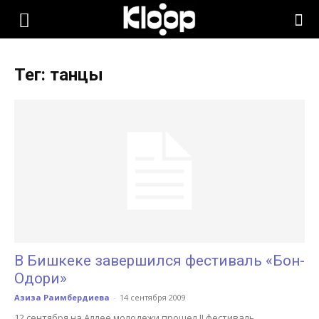
KLOOP.KG
Тег: танцы
—
Новости
Кыргызстана
В Бишкеке завершился фестиваль «Бон-
Одори»
Азиза Раимбердиева
-
14 сентября 2009
12 сентября на Аллее молодежи прошел II фестиваль