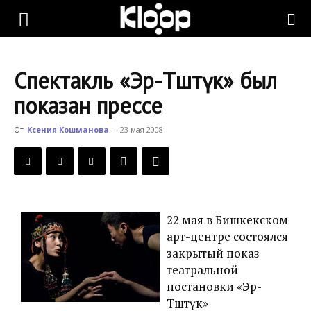
KLOOP.KG
Спектакль «Эр-Төштүк» был
—
показан прессе
От
Ксения Кошманова
-
23 мая 2008
Новости
Кыргызстана
22 мая в Бишкекском
арт-центре состоялся
закрытый показ
театральной
постановки «Эр-
Төштүк»