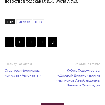
новостной телеканал BBC World News.
ТЕГИ
Би-би-си
НТРК
Предыдущая статья
Следующая статья
Стартовал фестиваль
Кубок Содружества:
искусств «Аргонавты»
«Дордой-Динамо» против
чемпионов Азербайджана,
Латвии и Финляндии