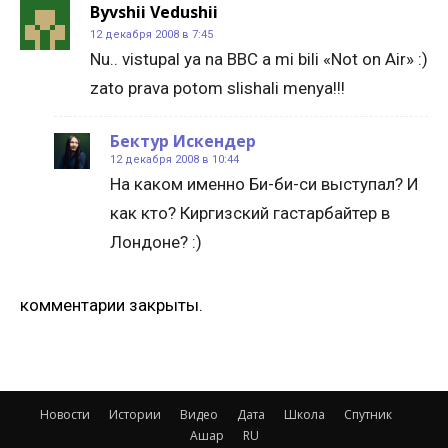
Byvshii Vedushii
12 декабря 2008 в 7:45
Nu.. vistupal ya na BBC a mi bili «Not on Air» :)
zato prava potom slishali menya!!!
Бектур Искендер
12 декабря 2008 в 10:44
На каком именно Би-би-си выступал? И
как кто? Киргизский гастарбайтер в
Лондоне? :)
комментарии закрыты.
Новости
Истории
Видео
Дата
Школа
Спутник
Ашар
RU