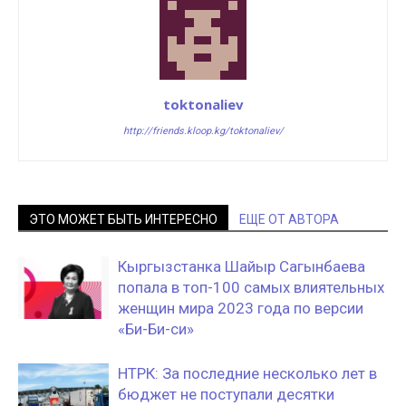
toktonaliev
http://friends.kloop.kg/toktonaliev/
ЭТО МОЖЕТ БЫТЬ ИНТЕРЕСНО
ЕЩЕ ОТ АВТОРА
Кыргызстанка Шайыр Сагынбаева
попала в топ-100 самых влиятельных
женщин мира 2023 года по версии
«Би-Би-си»
НТРК: За последние несколько лет в
бюджет не поступали десятки