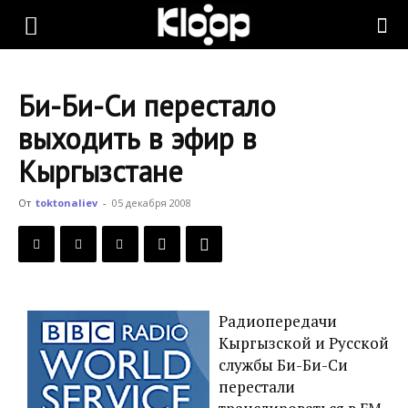
KLOOP.KG
Би-Би-Си перестало
—
выходить в эфир в
Кыргызстане
Новости
От
toktonaliev
-
05 декабря 2008
Кыргызстана
Радиопередачи
Кыргызской и Русской
службы Би-Би-Си
перестали