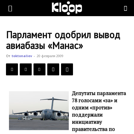
KLOOP.KG
Парламент одобрил вывод
—
авиабазы «Манас»
От
toktonaliev
-
20 февраля 2009
Новости
Кыргызстана
Депутаты парламента
78 голосами «за» и
одним «против»
поддержали
инициативу
правительства по