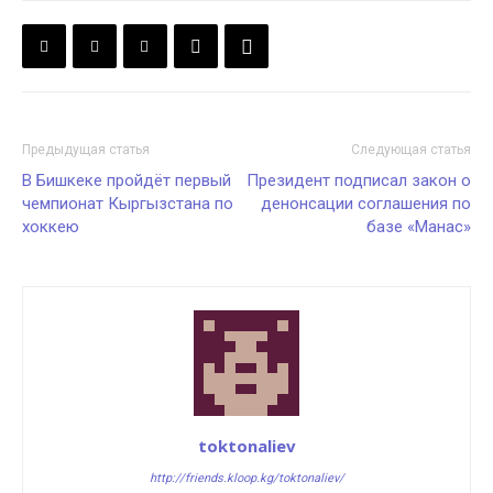
Предыдущая статья
Следующая статья
В Бишкеке пройдёт первый
Президент подписал закон о
чемпионат Кыргызстана по
денонсации соглашения по
хоккею
базе «Манас»
toktonaliev
http://friends.kloop.kg/toktonaliev/