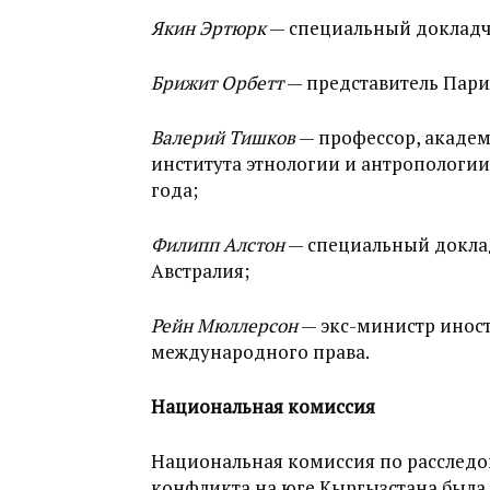
Якин Эртюрк
— специальный докладч
Брижит Орбетт
— представитель Пари
Валерий Тишков
— профессор, академ
института этнологии и антропологии
года;
Филипп Алстон
— специальный докла
Австралия;
Рейн Мюллерсон
— экс-министр иност
международного права.
Национальная комиссия
Национальная комиссия по расслед
конфликта на юге Кыргызстана была