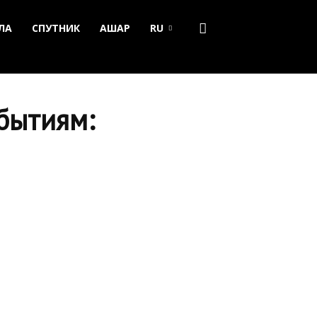
ЛА
СПУТНИК
АШАР
RU
бытиям: