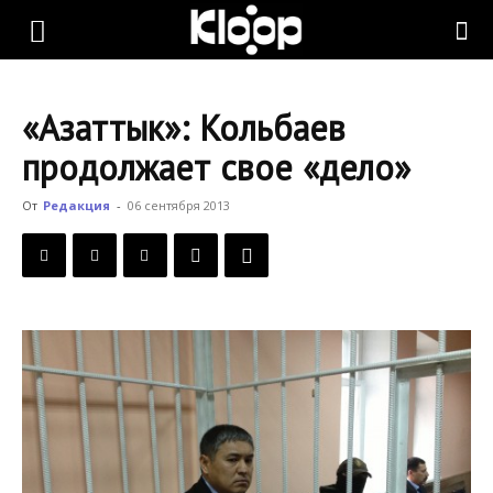
KLOOP.KG
«Азаттык»: Кольбаев
—
продолжает свое «дело»
От
Редакция
-
06 сентября 2013
Новости
Кыргызстана