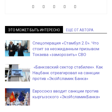
ЭТО МОЖЕТ БЫТЬ ИНТЕРЕСНО
ЕЩЕ ОТ АВТОРА
Спецоперация «Стамбул 2.0». Что
стоит за неожиданным призывом
Токаева «заморозить» СВО
«Банковский сектор стабилен». Как
Нацбанк отреагировал на санкции
против «ЭкоИсламик Банка»
Евросоюз вводит санкции против
кыргызского «ЭкоИсламикБанка»