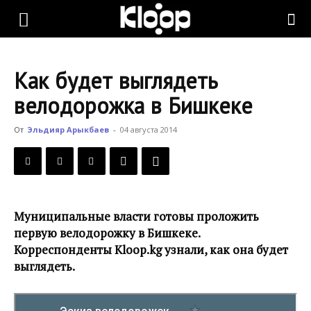
KLOOP.KG
Как будет выглядеть
—
велодорожка в Бишкеке
От
Эльдияр Арыкбаев
-
04 августа 2014
Новости
Кыргызстана
Муниципальные власти готовы проложить
первую велодорожку в Бишкеке.
Корреспонденты Kloop.kg узнали, как она будет
выглядеть.