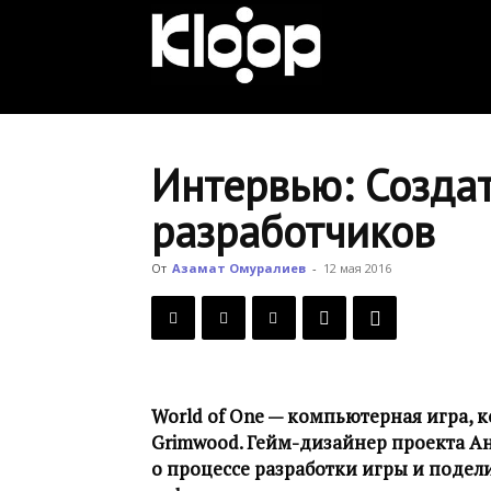
KLOOP.KG
—
Интервью: Создат
разработчиков
Новости
От
Азамат Омуралиев
-
12 мая 2016
Кыргызстана
World of One — компьютерная игра, 
Grimwood. Гейм-дизайнер проекта Ан
о процессе разработки игры и подел