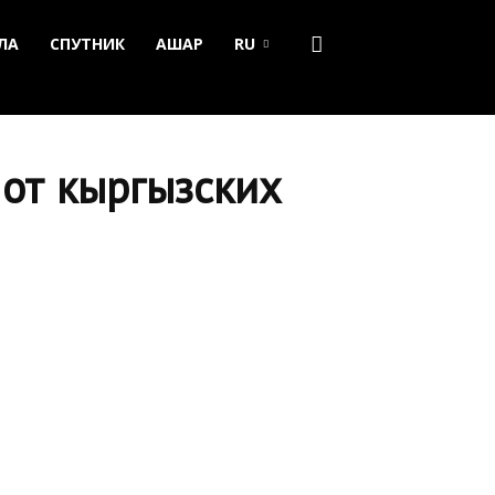
ЛА
СПУТНИК
АШАР
RU
 от кыргызских