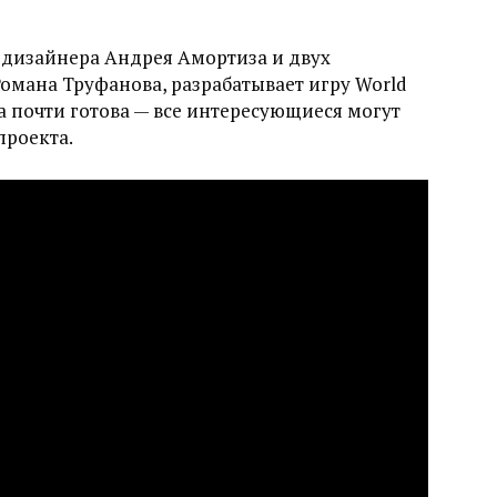
-дизайнера Андрея Амортиза и двух
Романа Труфанова, разрабатывает игру World
ра почти готова — все интересующиеся могут
проекта.