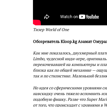
Тизер World of One
Обозреватель Kloop.kg Азамат Омурал
Как мне показалось, двухмерный платф
Limbo, чудесной инди-игре, оригиналь
перекочевавшей на компьютеры и пла
близка как по общей механике — ощущ
так и по стилистике. Маленький безли
Но идея со сферическими уровнями сил
навскидку очень тяжело вспомнить из
подобную фишку. Разве что Super Mario
от того, что происходит с уровнями в W