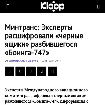
KLOOP.KG
Минтранс: Эксперты
—
расшифровали «черные
ящики» разбившегося
Новости
«Боинга-747»
От
Алмир Алмамбетов
-
23 января 2017
Кыргызстана
Эксперты Международного авиационного
комитета расшифровали «черные ящики»
разбившегося «Боинга-747». Информация с