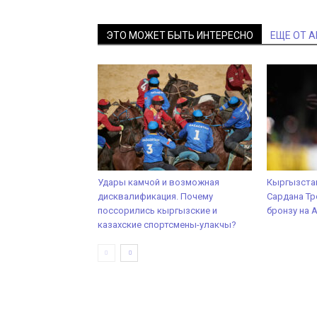
ЭТО МОЖЕТ БЫТЬ ИНТЕРЕСНО
ЕЩЕ ОТ 
Удары камчой и возможная
Кыргызста
дисквалификация. Почему
Сардана Т
поссорились кыргызские и
бронзу на 
казахские спортсмены-улакчы?