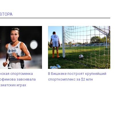
АВТОРА
нская спортсменка
В Бишкеке построят крупнейший
рофимова завоевала
спорткомплекс за $2 млн
Азиатских играх