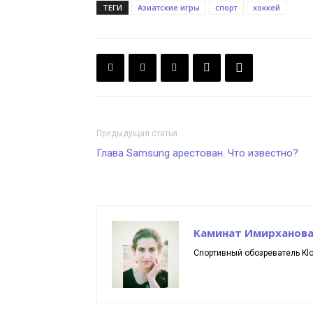
ТЕГИ
Азиатские игры
спорт
хоккей
Предыдущая статья
Глава Samsung арестован. Что известно?
Каминат Имирханов
Спортивный обозреватель Klo