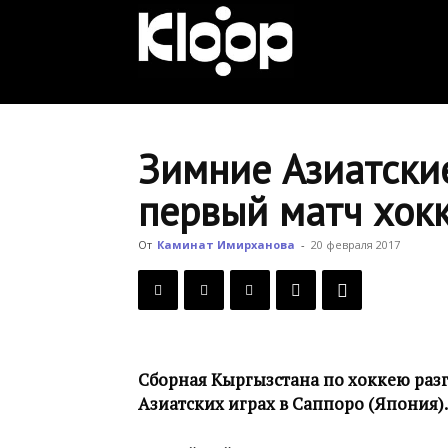
KLOOP.KG
—
Зимние Азиатски
первый матч хок
Новости
От
Каминат Имирханова
-
20 февраля 2017
Кыргызстана
Сборная Кыргызстана по хоккею разг
Азиатских играх в Саппоро (Япония).