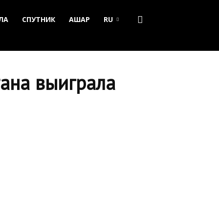
ЛА
СПУТНИК
АШАР
RU
тана выиграла