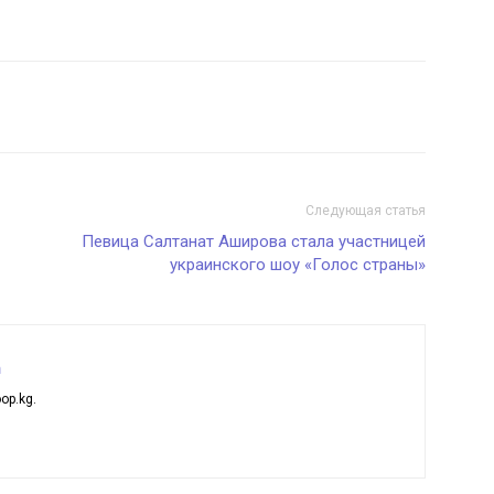
Следующая статья
Певица Салтанат Аширова стала участницей
украинского шоу «Голос страны»
а
op.kg.