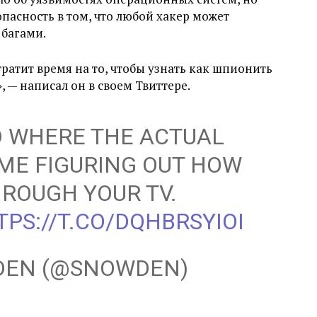
опасность в том, что любой хакер может
 багами.
тратит время на то, чтобы узнать как шпионить
», — написал он в своем Твиттере.
D WHERE THE ACTUAL
IME FIGURING OUT HOW
HROUGH YOUR TV.
TPS://T.CO/DQHBRSYIOI
DEN (@SNOWDEN)