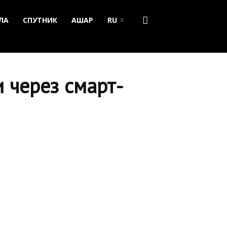
ЛА
СПУТНИК
АШАР
RU
 через смарт-