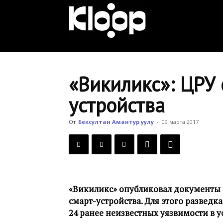
KLOOP.KG
—
«Викиликс»: ЦРУ 
устройства
Новости
От
Бексултан Амантур уулу
-
09 марта 2017
Кыргызстана
«Викиликс» опубликовал документы о
смарт-устройства. Для этого развед
24 ранее неизвестных уязвимости в у