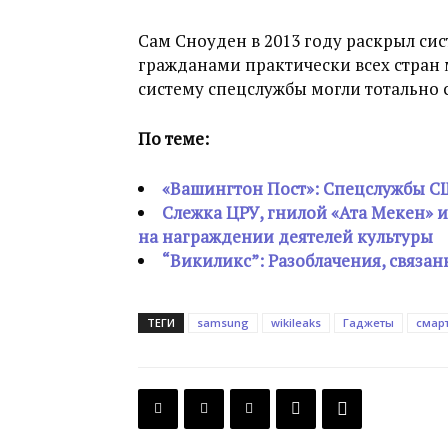
Сам Сноуден в 2013 году раскрыл си
гражданами практически всех стран 
систему спецслужбы могли тотально 
По теме:
«Вашингтон Пост»: Спецслужбы СШ
Слежка ЦРУ, гнилой «Ата Мекен» и
на награждении деятелей культуры
“Викиликс”: Разоблачения, связа
ТЕГИ
samsung
wikileaks
Гаджеты
смар