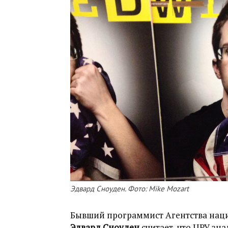
Эдвард Сноуден. Фото: Mike Mozart
Бывший программист Агентства наци
Эдвард Сноуден
считает, что ЦРУ зн