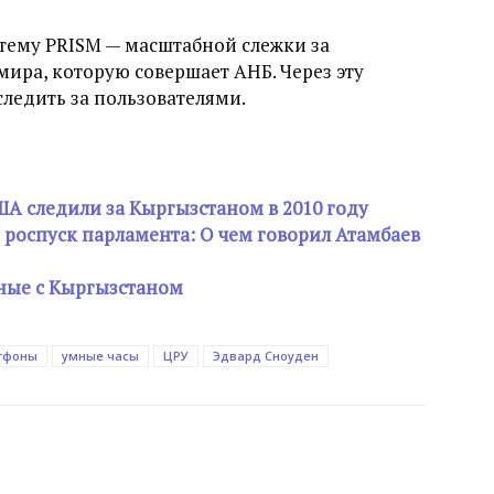
стему PRISM — масштабной слежки за
мира, которую совершает АНБ. Через эту
следить за пользователями.
А следили за Кыргызстаном в 2010 году
 роспуск парламента: О чем говорил Атамбаев
нные с Кыргызстаном
тфоны
умные часы
ЦРУ
Эдвард Сноуден