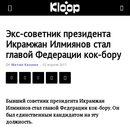
KLOOP.KG
Экс-советник президента
—
Икрамжан Илмиянов стал
главой Федерации кок-бору
Новости
От
Метин Казама
-
02 апреля 2017
Кыргызстана
Бывший советник президента Икрамжан
Илмиянов стал главой Федерации кок-бору. Он
был единственным кандидатом на эту
должность.