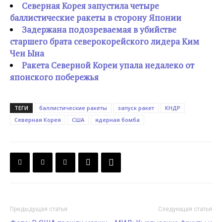
Северная Корея запустила четыре
баллистические ракеты в сторону Японии
Задержана подозреваемая в убийстве
старшего брата северокорейского лидера Ким
Чен Ына
Ракета Северной Кореи упала недалеко от
японского побережья
ТЕГИ
баллистические ракеты
запуск ракет
КНДР
Северная Корея
США
ядерная бомба
Предыдущая статья
Следующая статья