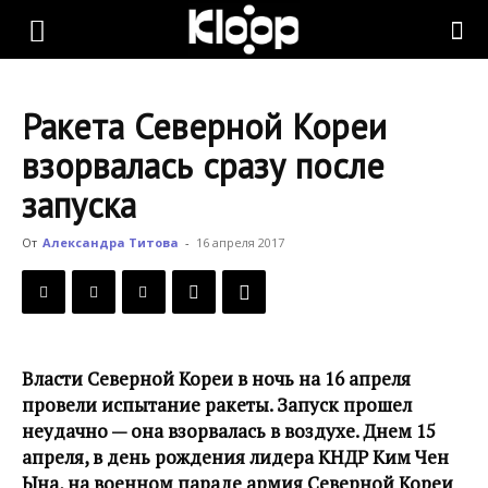
KLOOP.KG
Ракета Северной Кореи
—
взорвалась сразу после
запуска
Новости
От
Александра Титова
-
16 апреля 2017
Кыргызстана
Власти Северной Кореи в ночь на 16 апреля
провели испытание ракеты. Запуск прошел
неудачно — она взорвалась в воздухе. Днем 15
апреля, в день рождения лидера КНДР Ким Чен
Ына, на военном параде армия Северной Кореи