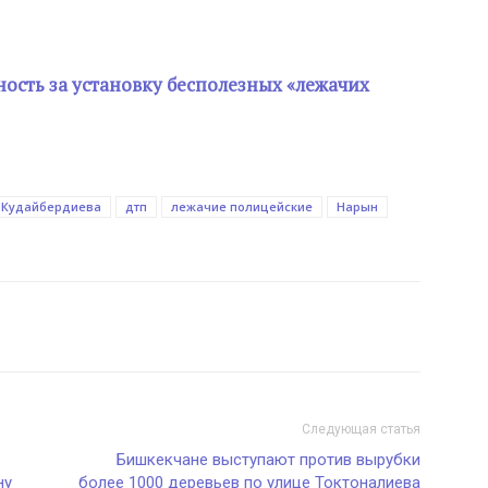
ность за установку бесполезных «лежачих
 Кудайбердиева
дтп
лежачие полицейские
Нарын
Следующая статья
Бишкекчане выcтупают против вырубки
ну
более 1000 деревьев по улице Токтоналиева