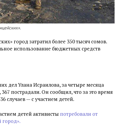
ицейских».
их» город затратил более 350 тысяч сомов.
альное использование бюджетных средств
х дел Улана Исраилова, за четыре месяца
, 367 пострадали. Он сообщил, что за это время
36 случаев — с участием детей.
частием детей активисты
потребовали от
 город».