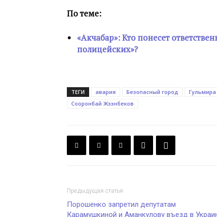
По теме:
«Акчабар»: Кто понесет ответствен
полицейских»?
ТЕГИ
авария
Безопасный город
Гульмира
Сооронбай Жээнбеков
Предыдущая статья
Порошенко запретил депутатам
Карамушкиной и Аманкулову въезд в Украи