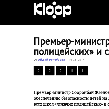
KLOOP.KG
—
Премьер-министр
полицейских» и 
Новости
От
Айдай Эркебаева
-
16 мая 2017
Кыргызстана
Премьер-министр Сооронбай Жээнбек
обеспечению безопасности детей на 
всех школ «лежачих полицейских» и 