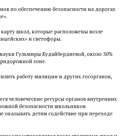
ганов по обеспечению безопасности на дорогах
е».
 карту школ, которые расположены возле
лицейских» и светофоры.
науки Гульмиры Кудайбердиевой, около 30%
придорожной зоне.
силить работу милиции и других госорганов,
я человеческие ресурсы органов внутренних
орожной безопасности школьников
е оказывать детям содействие при переходе
рвис уже устанавливал возле столичных школ и