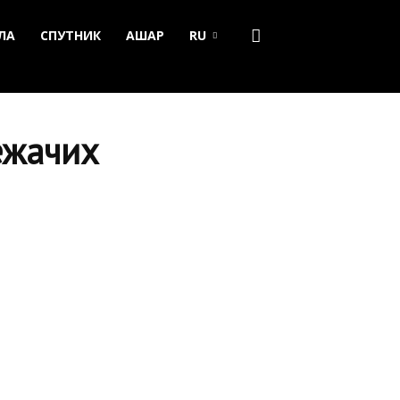
ЛА
СПУТНИК
АШАР
RU
ежачих