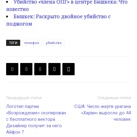
Убийство «члена ОПГ» в центре Бишкека: Что
известно
Бишкек: Раскрыто двойное убийство с
поджогом
ТЕГИ
телефон
убийство
Предыдущая статья
Следующая статья
Логотип партии
США: Число жертв урагана
«Возрождение» скопирован
«Харви» выросло до 44
с бесплатного вектора.
человек
Дизайнер получит за него
Айфон 7