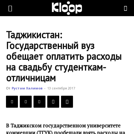
KLOOP.KG
Таджикистан:
—
Государственный вуз
обещает оплатить расходы
Новости
на свадьбу студенткам-
отличницам
Кыргызстана
От
Рустам Халимов
-
13 сентября 2017
В Таджикском государственном университете
коммерции (ТГУК) пообещали взять расходы на