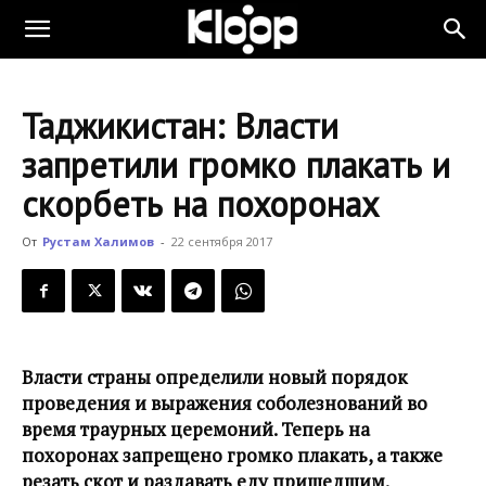
KLOOP.KG
Таджикистан: Власти
—
запретили громко плакать и
скорбеть на похоронах
Новости
От
Рустам Халимов
-
22 сентября 2017
Кыргызстана
Власти страны определили новый порядок
проведения и выражения соболезнований во
время траурных церемоний. Теперь на
похоронах запрещено громко плакать, а также
резать скот и раздавать еду пришедшим.