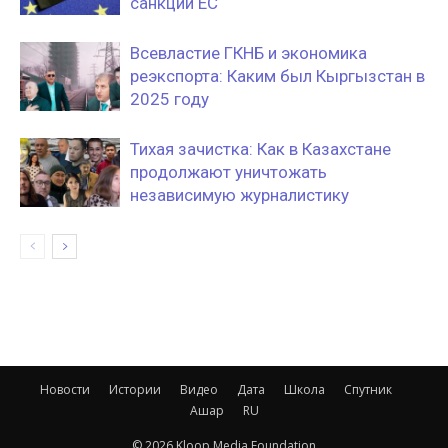
санкций ЕС
Всевластие ГКНБ и экономика
реэкспорта: Каким был Кыргызстан в
2025 году
Тихая зачистка: Как в Казахстане
продолжают уничтожать
независимую журналистику
Новости
Истории
Видео
Дата
Школа
Спутник
Ашар
RU
© 2026 Kloop Media Foundation