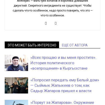
Анянерис — мать трех котанов и королева домашних
джунглей. Секретного ингредиента не существует. Чтобы
сделать что-то особенное, надо просто поверить, что это —
что-то особенное.
ЭТО МОЖЕТ БЫТЬ ИНТЕРЕСНО
ЕЩЕ ОТ АВТОРА
«Всех прощаю и вы меня простите».
История политического
«всепрощения» в Кыргызстане
«Попросил передать ему Белый дом»
— Сыймык Жапыкеев о том, как
Садыр Жапаров пришел к власти
«Порвут за Жапарова». Окружение