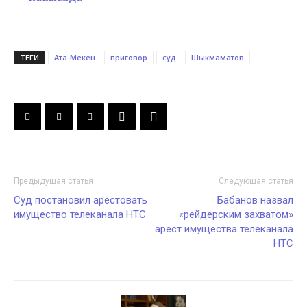
ТЕГИ
Ата-Мекен
приговор
суд
Шыкмаматов
Предыдущая статья
Следующая статья
Суд постановил арестовать
Бабанов назвал
имущество телеканала НТС
«рейдерским захватом»
арест имущества телеканала
НТС