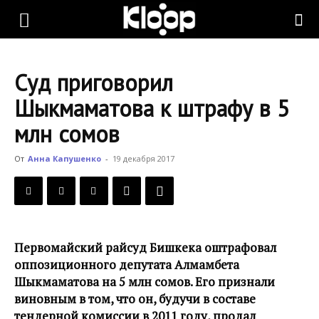
KLOOP.KG
Суд приговорил
—
Шыкмаматова к штрафу в 5
млн сомов
Новости
От
Анна Капушенко
-
19 декабря 2017
Кыргызстана
Первомайский райсуд Бишкека оштрафовал
оппозиционного депутата Алмамбета
Шыкмаматова на 5 млн сомов. Его признали
виновным в том, что он, будучи в составе
тендерной комиссии в 2011 году, продал