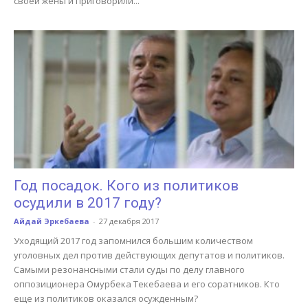
своей жены и приговорили...
Год посадок. Кого из политиков
осудили в 2017 году?
Айдай Эркебаева
-
27 декабря 2017
Уходящий 2017 год запомнился большим количеством
уголовных дел против действующих депутатов и политиков.
Самыми резонансными стали суды по делу главного
оппозиционера Омурбека Текебаева и его соратников. Кто
еще из политиков оказался осужденным?