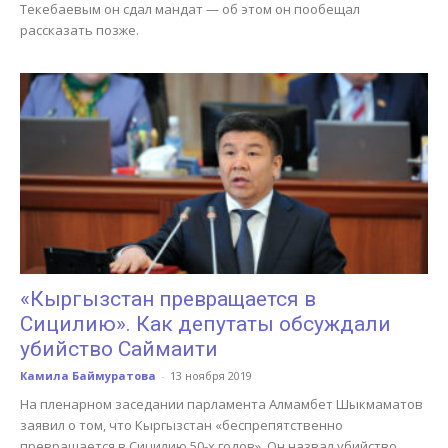
Текебаевым он сдал мандат — об этом он пообещал
рассказать позже.
«Кыргызстан превращается в
Сицилию». Как депутаты обсуждали
убийство Саймаити
Камила Баймуратова
-
13 ноября 2019
На пленарном заседании парламента Алмамбет Шыкмаматов
заявил о том, что Кыргызстан «беспрепятственно
превращается в Сицилию 50-х годов». Он назвал убийство