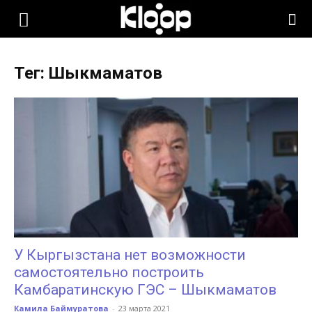
KLOOP.KG
Тег: Шыкмаматов
—
Новости
Кыргызстана
У Кыргызстана нет возможности
самостоятельно построить
Камбаратинскую ГЭС – Шыкмаматов
Камила Баймуратова
-
23 марта 2021