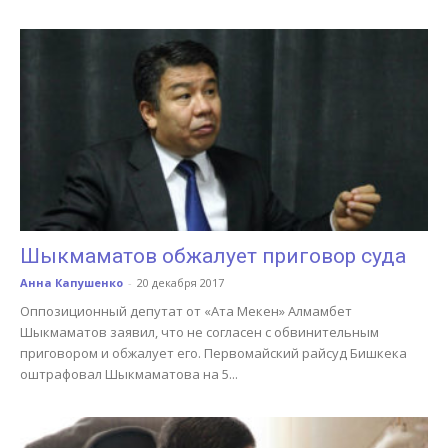
Шыкмаматов обжалует приговор суда
Анна Капушенко
-
20 декабря 2017
Оппозиционный депутат от «Ата Мекен» Алмамбет
Шыкмаматов заявил, что не согласен с обвинительным
приговором и обжалует его. Первомайский райсуд Бишкека
оштрафовал Шыкмаматова на 5...