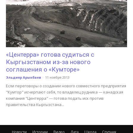
«Центерра» готова судиться с
Кыргызстаном из-за нового
соглашения о «Кумторе»
Эльдияр Арыкбаев
-
11 ноября 2013
Если переговоры о создании нового совместного предприятия
"Кумтор" исчерпают себя, то владелец рудника — канадская
компания "Центерра" — готова подать иск против
правительства Кыргызстана...
Новости
Истории
Видео
Дата
Школа
Спутник