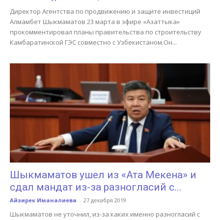
Директор Агентства по продвижению и защите инвестиций
Алмамбет Шыкмаматов 23 марта в эфире «Азаттыка»
прокомментировал планы правительства по строительству
Камбаратинской ГЭС совместно с Узбекистаном.Он...
Шыкмаматов ушел из «Ата Мекена» и
сдал мандат из-за разногласий с...
Айзирек Иманалиева
-
27 декабря 2019
Шыкмаматов не уточнил, из-за каких именно разногласий с