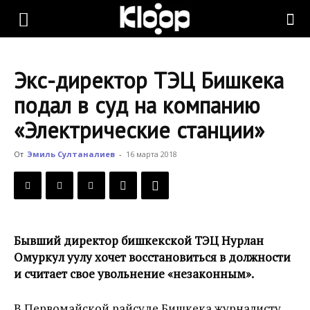
KLOOP.KG
Экс-директор ТЭЦ Бишкека
—
подал в суд на компанию
«Электрические станции»
Новости
От
Эмиль Султаналиев
-
16 марта 2018
Кыргызстана
Бывший директор бишкекской ТЭЦ Нурлан
Омуркул уулу хочет восстановиться в должности
и считает свое увольнение «незаконным».
В Первомайской райсуде Бишкека журналисту