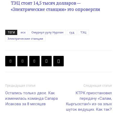
ТЭЦ стоят 14,5 тысяч долларов —
«Электрические станции» это опровергли
ТЕГИ
иск
Омуркул уулу Нурлан
суд
ТЭЦ
Электрические станции
Предыдущая статья
Следующая статья
Остались только двое. Как
КТРК приостановил
изменилась команда Сапара
передачу «Салам,
Исакова за 8 месяцев
Кыргызстан!» из-за злых
шуток ведущих. Как так?