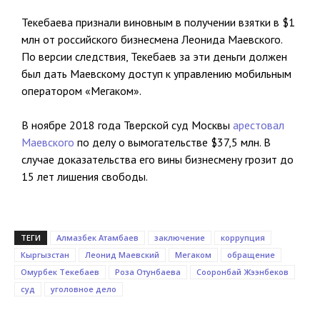
Текебаева признали виновным в получении взятки в $1
млн от российского бизнесмена Леонида Маевского.
По версии следствия, Текебаев за эти деньги должен
был дать Маевскому доступ к управлению мобильным
оператором «Мегаком».
В ноябре 2018 года Тверской суд Москвы
арестовал
Маевского
по делу о вымогательстве $37,5 млн. В
случае доказательства его вины бизнесмену грозит до
15 лет лишения свободы.
ТЕГИ
Алмазбек Атамбаев
заключение
коррупция
Кыргызстан
Леонид Маевский
Мегаком
обращение
Омурбек Текебаев
Роза Отунбаева
Сооронбай Жээнбеков
суд
уголовное дело