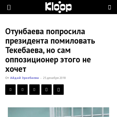
KLOOP.KG
Отунбаева попросила
—
президента помиловать
Текебаева, но сам
Новости
оппозиционер этого не
хочет
Кыргызстана
От
Айдай Эркебаева
-
25 декабря 2018