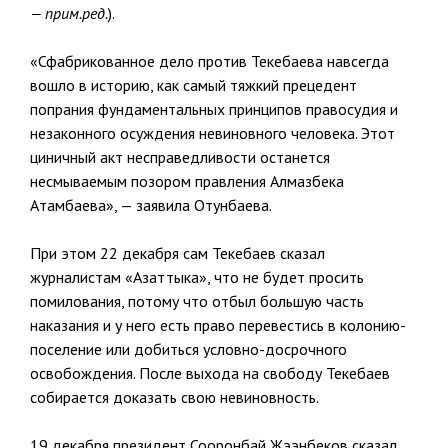
— прим.ред.
).
«Сфабрикованное дело против Текебаева навсегда
вошло в историю, как самый тяжкий прецедент
попрания фундаментальных принципов правосудия и
незаконного осуждения невиновного человека. Этот
циничный акт несправедливости останется
несмываемым позором правления Алмазбека
Атамбаева», — заявила Отунбаева.
При этом 22 декабря сам Текебаев сказал
журналистам «Азаттыка», что не будет просить
помилования, потому что отбыл большую часть
наказания и у него есть право перевестись в колонию-
поселение или добиться условно-досрочного
освобождения. После выхода на свободу Текебаев
собирается доказать свою невиновность.
19 декабря президент Сооронбай Жээнбеков сказал,