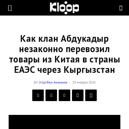
KLOOP.KG
—
Как клан Абдукадыр
незаконно перевозил
товары из Китая в страны
Новости
ЕАЭС через Кыргызстан
Кыргызстана
От
Улугбек Акишев
-
29 января 2020