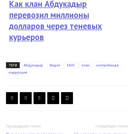
Как клан Абдукадыр
перевозил миллионы
долларов через теневых
курьеров
ТЕГИ
Абдукадыр
Видео
ЕАЭС
клан
контрабанда
коррупция
Предыдущая статья
Следующая статья