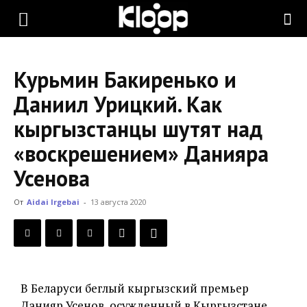
KLOOP.KG
Курьмин Бакиренько и
—
Даниил Урицкий. Как
кыргызстанцы шутят над
Новости
«воскрешением» Данияра
Усенова
Кыргызстана
От
Aidai Irgebai
-
13 августа 2020
В Беларуси беглый кыргызский премьер
Данияр Усенов, осужденный в Кыргызстане,