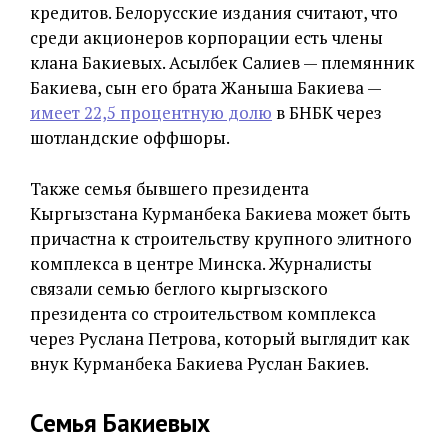
кредитов.
Белорусские издания
считают
, что
среди акционеров корпорации есть члены
клана Бакиевых. Асылбек Салиев — племянник
Бакиева, сын его брата Жаныша Бакиева —
имеет 22,5 процентную долю
в БНБК через
шотландские оффшоры.
Также
семья бывшего президента
Кыргызстана Курманбека Бакиева может быть
причастна к строительству крупного элитного
комплекса в центре Минска. Журналисты
связали семью беглого кыргызского
президента со строительством комплекса
через Руслана Петрова, который выглядит как
внук Курманбека Бакиева Руслан Бакиев.
Семья Бакиевых