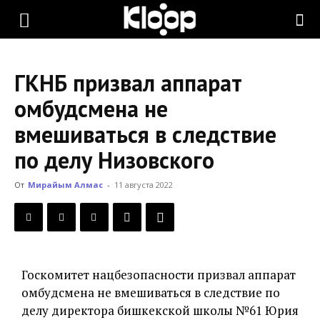
KLOOP.KG
ГКНБ призвал аппарат
—
омбудсмена не
вмешиваться в следствие
Новости
по делу Низовского
От
Мирайым Алмас
-
11 августа 2022
Кыргызстана
Госкомитет нацбезопасности призвал аппарат
омбудсмена не вмешиваться в следствие по
делу директора бишкекской школы №61 Юрия