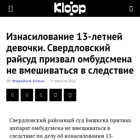
KLOOP.KG
Изнасилование 13-летней
—
девочки. Свердловский
райсуд призвал омбудсмена
Новости
не вмешиваться в следствие
От
Мирайым Алмас
-
11 августа 2022
Кыргызстана
Свердловский районный суд Бишкека призвал
аппарат омбудсмена не вмешиваться в
следствие по делу об изнасиловании 13-