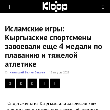
KLOOP.KG
Исламские игры:
—
Кыргызские спортсмены
завоевали еще 4 медали по
Новости
плаванию и тяжелой
атлетике
Кыргызстана
От
Канышай Балкыбекова
-
15 августа 2022
Спортсмены из Кыргызстана завоевали еще
три медали по плаванию и тяжелой атлетике