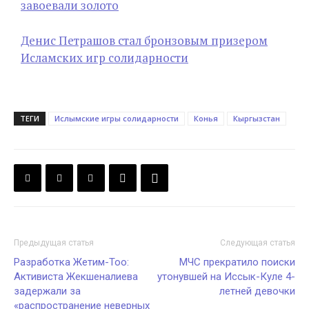
завоевали золото
Денис Петрашов стал бронзовым призером
Исламских игр солидарности
ТЕГИ
Ислымские игры солидарности
Конья
Кыргызстан
Предыдущая статья
Следующая статья
Разработка Жетим-Тоо:
МЧС прекратило поиски
Активиста Жекшеналиева
утонувшей на Иссык-Куле 4-
задержали за
летней девочки
«распространение неверных