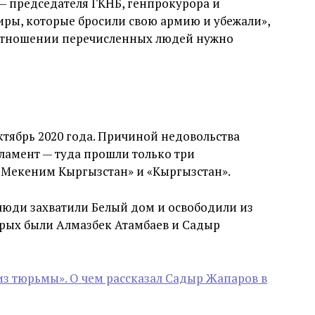
— председателя ГКНБ, генпрокурора и
ры, которые бросили свою армию и убежали»,
в отношении перечисленных людей нужно
ктябрь 2020 года. Причиной недовольства
рламент — туда прошли только три
«Мекеним Кыргызстан» и «Кыргызстан».
 люди захватили Белый дом и освободили из
орых были Алмазбек Атамбаев и Садыр
з тюрьмы». О чем рассказал Садыр Жапаров в