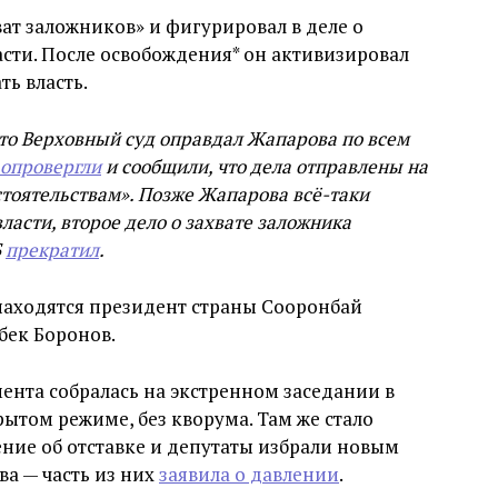
ват заложников» и фигурировал в деле о
асти. После освобождения* он активизировал
ть власть.
что Верховный суд оправдал Жапарова по всем
опровергли
и сообщили, что дела отправлены на
тоятельствам». Позже Жапарова всё-таки
ласти, второе дело о захвате заложника
Б
прекратил
.
 находятся президент страны Сооронбай
бек Боронов.
мента собралась на экстренном заседании в
крытом режиме, без кворума. Там же стало
ение об отставке и депутаты избрали новым
а — часть из них
заявила о давлении
.