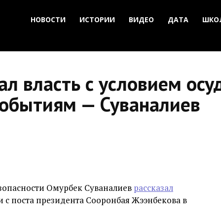
НОВОСТИ
ИСТОРИИ
ВИДЕО
ДАТА
ШКО
л власть с условием осу
событиям — Суваналиев
езопасности Омурбек Суваналиев
рассказал
и с поста президента Сооронбая Жээнбекова в