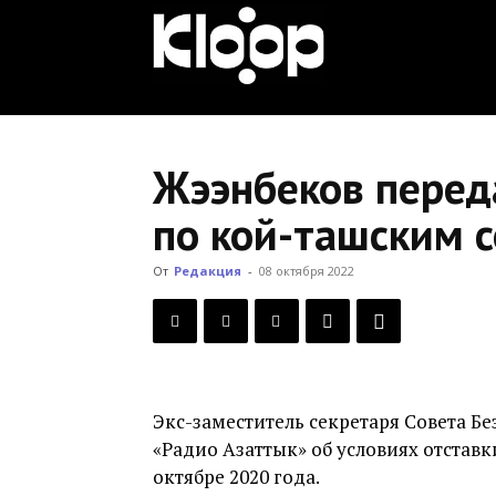
KLOOP.KG
—
Жээнбеков переда
по кой-ташским 
Новости
От
Редакция
-
08 октября 2022
Кыргызстана
Экс-заместитель секретаря Совета Б
«Радио Азаттык» об условиях отставк
октябре 2020 года.