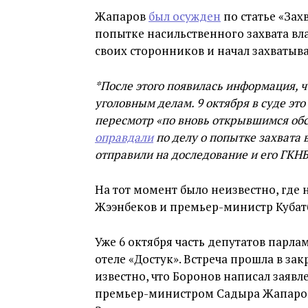
Жапаров
был осужден
по статье «Зах
попытке насильственного захвата вл
своих сторонников и начал захватыва
*После этого появилась информация, 
уголовным делам. 9 октября в суде это
пересмотр «по вновь открывшимся обс
оправдали
по делу о попытке захвата в
отправили на доследование и его ГКН
На тот момент было неизвестно, где
Жээнбеков и премьер-министр Кубат
Уже 6 октября часть депутатов парла
отеле «Достук». Встреча прошла в за
известно, что Боронов написал заявл
премьер-министром Садыра Жапаров