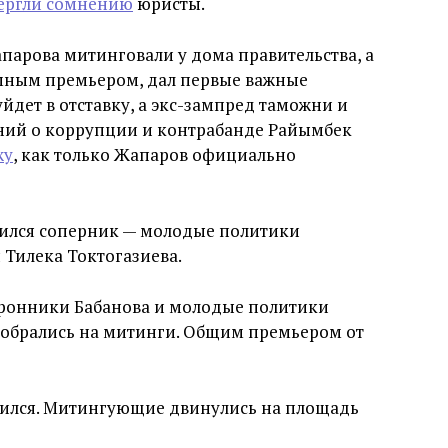
ергли сомнению
юристы.
парова митинговали у дома правительства, а
имным премьером, дал первые важные
уйдет в отставку, а экс-зампред таможни и
ний о коррупции и контрабанде Райымбек
жу
, как только Жапаров официально
вился соперник — молодые политики
Тилека Токтогазиева.
торонники Бабанова и молодые политики
собрались на митинги. Общим премьером от
асился. Митингующие двинулись на площадь