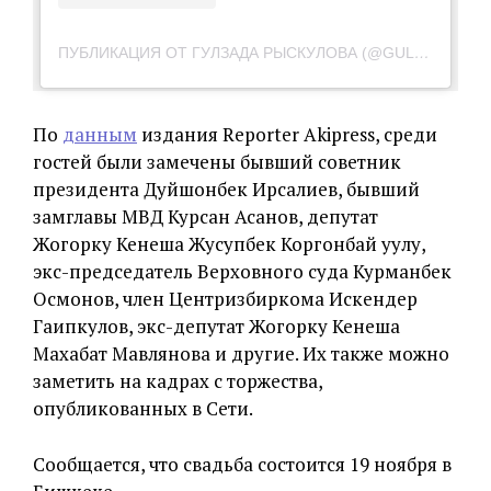
ПУБЛИКАЦИЯ ОТ ГУЛЗАДА РЫСКУЛОВА (@GULZADA.RYSKULOVA.OFFICIAL)
По
данным
издания Reporter Akipress, среди
гостей были замечены бывший советник
президента Дуйшонбек Ирсалиев, бывший
замглавы МВД Курсан Асанов, депутат
Жогорку Кенеша Жусупбек Коргонбай уулу,
экс-председатель Верховного суда Курманбек
Осмонов, член Центризбиркома Искендер
Гаипкулов, экс-депутат Жогорку Кенеша
Махабат Мавлянова и другие. Их также можно
заметить на кадрах с торжества,
опубликованных в Сети.
Сообщается, что свадьба состоится 19 ноября в