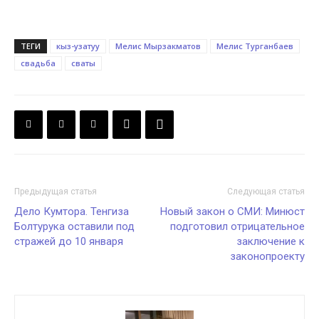
ТЕГИ
кыз-узатуу
Мелис Мырзакматов
Мелис Турганбаев
свадьба
сваты
Предыдущая статья
Следующая статья
Дело Кумтора. Тенгиза
Новый закон о СМИ: Минюст
Болтурука оставили под
подготовил отрицательное
стражей до 10 января
заключение к
законопроекту