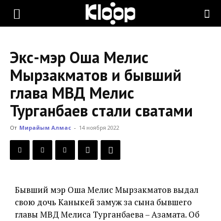
KLOOP.KG
Экс-мэр Оша Мелис
—
Мырзакматов и бывший
глава МВД Мелис
Новости
Турганбаев стали сватами
От
Мирайым Алмас
-
14 ноября 2022
Кыргызстана
Бывший мэр Оша Мелис Мырзакматов выдал
свою дочь Каныкей замуж за сына бывшего
главы МВД Мелиса Турганбаева – Азамата. Об