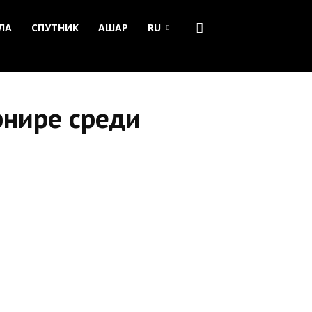
ЛА
СПУТНИК
АШАР
RU
рнире среди