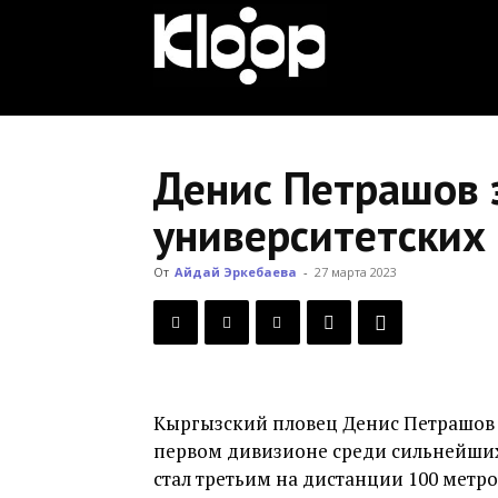
KLOOP.KG
—
Денис Петрашов з
университетских
Новости
От
Айдай Эркебаева
-
27 марта 2023
Кыргызстана
Кыргызский пловец Денис Петрашов 
первом дивизионе среди сильнейши
стал третьим на дистанции 100 метро