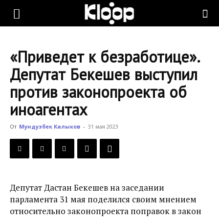
KLOOP.KG
«Приведет к безработице».
—
Депутат Бекешев выступил
против законопроекта об
Новости
иноагентах
От
Мундузбек Калыков
-
31 мая 2023
Кыргызстана
Депутат Дастан Бекешев на заседании
парламента 31 мая поделился своим мнением
относительно законопроекта поправок в закон