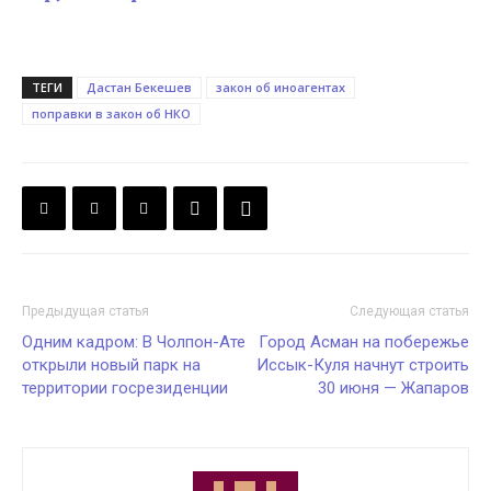
ТЕГИ
Дастан Бекешев
закон об иноагентах
поправки в закон об НКО
Предыдущая статья
Следующая статья
Одним кадром: В Чолпон-Ате
Город Асман на побережье
открыли новый парк на
Иссык-Куля начнут строить
территории госрезиденции
30 июня — Жапаров