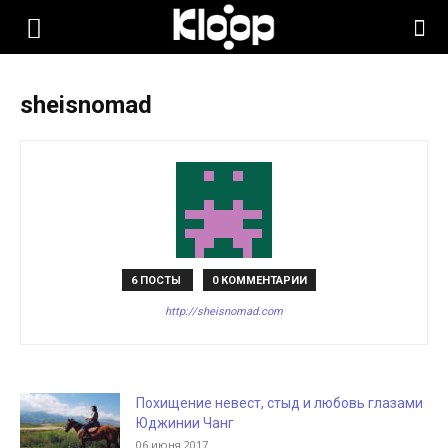
KLOOP.KG
sheisnomad
—
Новости
Кыргызстана
6 ПОСТЫ
0 КОММЕНТАРИИ
http://sheisnomad.com
Похищение невест, стыд и любовь глазами
Юджинии Чанг
06 июня 2017