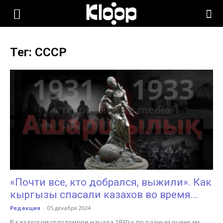
KLOOP.KG
Тег: СССР
—
Новости
Кыргызстана
«Почти все, кто добрался, выжили». Как
кыргызы спасали казахов во время...
Редакция
-
05 декабря 2024
В казахском голодоморе начала 1930-х по разным оценкам