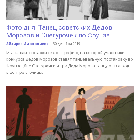
Фото дня: Танец советских Дедов
Морозов и Снегурочек во Фрунзе
Айзирек Иманалиева
-
30 декабря 2019
Мы нашли в госархиве фотографию, на которой участники
конкурса Дедов Морозов ставят танцевальную постановку во
Фрунзе. Две Снегурочки и три Деда Мороза танцуют в дождь
в центре столицы.