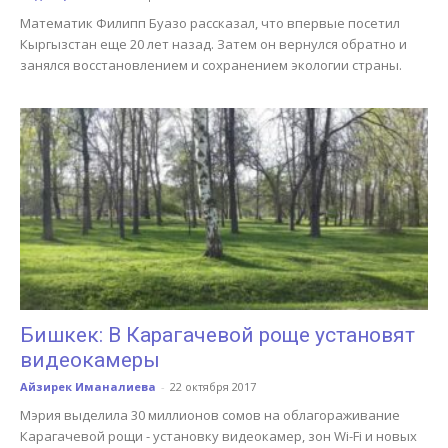
Математик Филипп Буазо рассказал, что впервые посетил
Кыргызстан еще 20 лет назад. Затем он вернулся обратно и
занялся восстановлением и сохранением экологии страны.
Бишкек: В Карагачевой роще установят
видеокамеры
Айзирек Иманалиева
-
22 октября 2017
Мэрия выделила 30 миллионов сомов на облагораживание
Карагачевой рощи - установку видеокамер, зон Wi-Fi и новых