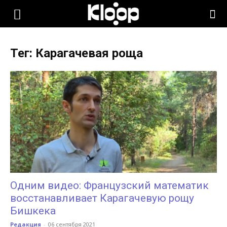
KLOOP.KG
Тег: Карагачевая роща
—
Новости
Кыргызстана
Одним видео: Французский математик
восстанавливает Карагачевую рощу
Бишкека
Редакция
-
06 сентября 2021