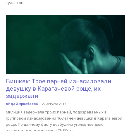
туалетов.
Бишкек: Трое парней изнасиловали
девушку в Карагачевой роще, их
задержали
Айдай Эркебаева
-
22 августа 2017
Милиция задержала троих парней, подозреваемых в
групповом изнасиловании 16-летней девушки в Карагачевой
роще. По данному факту возбудили уголовное дело,
задержанных водворили в СИЗО на...