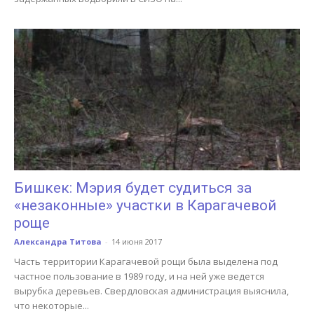
Бишкек: Мэрия будет судиться за
«незаконные» участки в Карагачевой
роще
Александра Титова
-
14 июня 2017
Часть территории Карагачевой рощи была выделена под
частное пользование в 1989 году, и на ней уже ведется
вырубка деревьев. Свердловская администрация выяснила,
что некоторые...