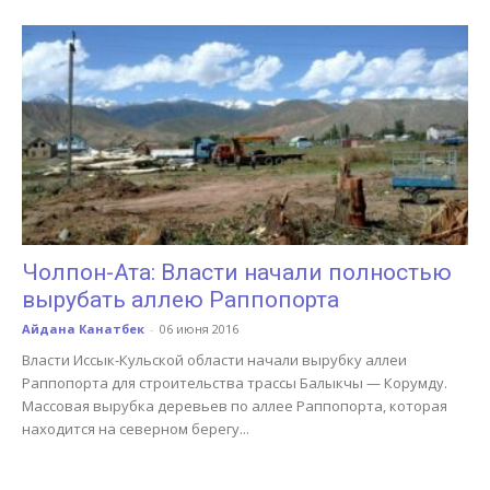
Чолпон-Ата: Власти начали полностью
вырубать аллею Раппопорта
Айдана Канатбек
-
06 июня 2016
Власти Иссык-Кульской области начали вырубку аллеи
Раппопорта для строительства трассы Балыкчы — Корумду.
Массовая вырубка деревьев по аллее Раппопорта, которая
находится на северном берегу...