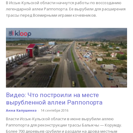
В Иссык-Кульской области начнутся работы по воссозданию
легендарной аллеи Раппопорта. Ее вырубили для расширения
трассы перед Всемирными играми кочевников.
Видео: Что построили на месте
вырубленной аллеи Раппопорта
Анна Капушенко
-
14 сентября 2016
Власти Иссык-Кульской области в июне вырубили аллею
Раппопорта для реконструкции трассы Балыкчы — Корумду.
Более 700 деревьев срубили и раздали на дрова местным