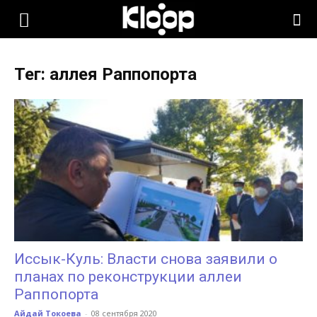
KLOOP.KG
Тег: аллея Раппопорта
—
Новости
Кыргызстана
Иссык-Куль: Власти снова заявили о
планах по реконструкции аллеи
Раппопорта
Айдай Токоева
-
08 сентября 2020