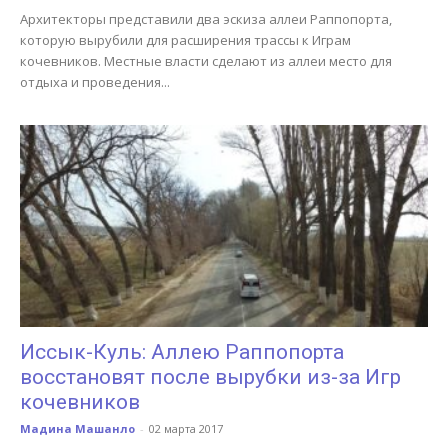
Архитекторы представили два эскиза аллеи Раппопорта,
которую вырубили для расширения трассы к Играм
кочевников. Местные власти сделают из аллеи место для
отдыха и проведения...
Иссык-Куль: Аллею Раппопорта
восстановят после вырубки из-за Игр
кочевников
Мадина Машанло
-
02 марта 2017