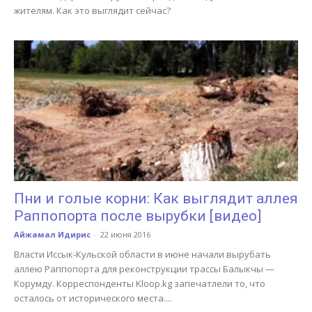
жителям. Как это выглядит сейчас?
Пни и голые корни: Как выглядит аллея
Раппопорта после вырубки [видео]
Айжамал Идирис
-
22 июня 2016
Власти Иссык-Кульской области в июне начали вырубать
аллею Раппопорта для реконструкции трассы Балыкчы —
Корумду. Корреспонденты Kloop.kg запечатлели то, что
осталось от исторического места....