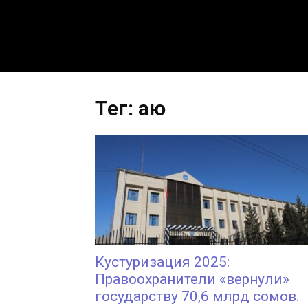
Тег: аю
Кустуризация 2025:
Правоохранители «вернули»
государству 70,6 млрд сомов.