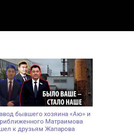
авод бывшего хозяина «Аю» и
риближенного Матраимова
шел к друзьям Жапарова