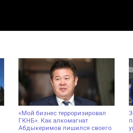
«Мой бизнес терроризировал
З
ГКНБ». Как алкомагнат
п
Абдыкеримов лишился своего
у