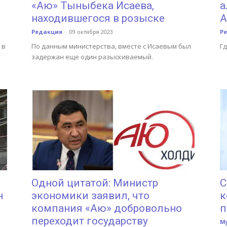
«Аю» Тыныбека Исаева,
а
находившегося в розыске
А
Редакция
-
09 октября 2023
Р
 в
По данным министерства, вместе с Исаевым был
Гд
задержан еще один разыскиваемый.
Одной цитатой: Министр
С
н
экономики заявил, что
к
компания «Аю» добровольно
п
переходит государству
М