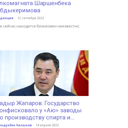
лкомагната Шаршенбека
бдыкеримова
едакция
-
12 сентября 2023
е сейчас находится бизнесмен неизвестно.
адыр Жапаров: Государство
онфисковало у «Аю» заводы
о производству спирта и...
ундузбек Калыков
-
14 апреля 2023