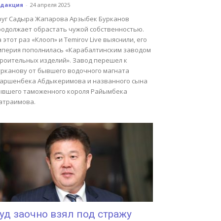
едакция
-
24 апреля 2025
руг Садыра Жапарова Арзыбек Бурканов
родолжает обрастать чужой собственностью.
 этот раз «Клооп» и Temirov Live выяснили, его
мперия пополнилась «Карабалтинским заводом
троительных изделий». Завод перешел к
урканову от бывшего водочного магната
аршенбека Абдыкеримова и названного сына
ывшего таможенного короля Райымбека
атраимова.
уд заочно взял под стражу