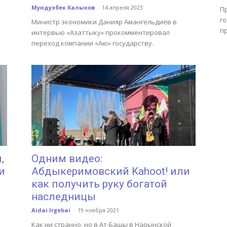
Мундузбек Калыков
-
14 апреля 2023
П
г
Министр экономики Данияр Амангельдиев в
пр
интервью «Азаттыку» прокомментировал
переход компании «Аю» государству.
,
Одним видео:
и
Абдыкеримовский Kahoot! или
как получить руку богатой
наследницы
Aidai Irgebai
-
19 ноября 2021
Как ни странно, но в Ат-Башы в Нарынской