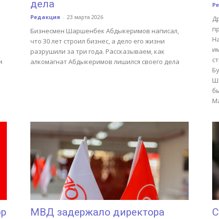
дела
Р
Редакция
-
23 марта 2026
Д
п
Бизнесмен Шаршенбек Абдыкеримов написал,
На
что 30 лет строил бизнес, а дело его жизни
и
разрушили за три года. Рассказываем, как
с
и
алкомагнат Абдыкеримов лишился своего дела
Б
Ш
б
М
ор
МВД задержало директора
С