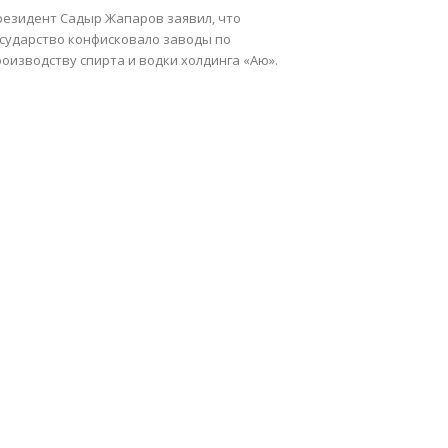
резидент Садыр Жапаров заявил, что
осударство конфисковало заводы по
оизводству спирта и водки холдинга «Аю».