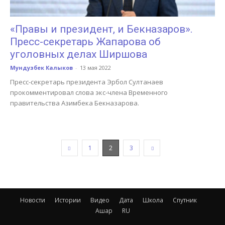
«Правы и президент, и Бекназаров».
Пресс-секретарь Жапарова об
уголовных делах Ширшова
Мундузбек Калыков
-
13 мая 2022
Пресс-секретарь президента Эрбол Султанаев
прокомментировал слова экс-члена Временного
правительства Азимбека Бекназарова.
1
2
3
Новости
Истории
Видео
Дата
Школа
Спутник
Ашар
RU