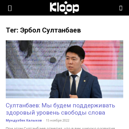
KLOOP.KG
Тег: Эрбол Султанбаев
—
Новости
Кыргызстана
Султанбаев: Мы будем поддерживать
здоровый уровень свободы слова
Мундузбек Калыков
-
15 ноября 2022
При этом Султанбаев отметил, что в век широко развития