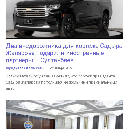
Два внедорожника для кортежа Садыра
Жапарова подарили иностранные
партнеры — Султанбаев
Мундузбек Калыков
-
05 сентября 2022
Пользователи соцсетей заметили, что кортеж президента
Садыра Жапарова пополнился несколькими премиальными
авто.