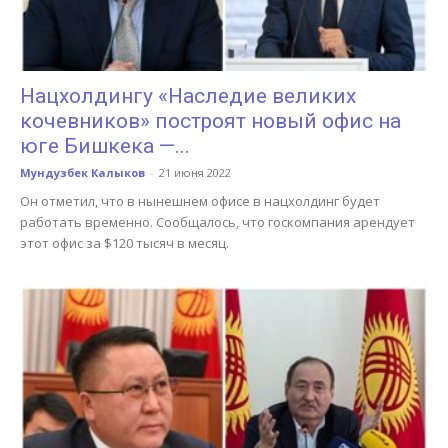
Нацхолдингу «Наследие великих
кочевников» построят новый офис на
юге Бишкека —...
Мундузбек Калыков
-
21 июня 2022
Он отметил, что в нынешнем офисе в нацхолдинг будет
работать временно. Сообщалось, что госкомпания арендует
этот офис за $120 тысяч в месяц.