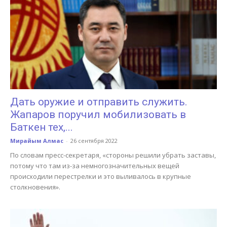
Дать оружие и отправить служить.
Жапаров поручил мобилизовать в
Баткен тех,...
Мирайым Алмас
-
26 сентября 2022
По словам пресс-секретаря, «стороны решили убрать заставы,
потому что там из-за немногозначительных вещей
происходили перестрелки и это выливалось в крупные
столкновения».