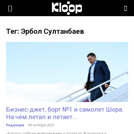
KLOOP.KG
Тег: Эрбол Султанбаев
—
Новости
Кыргызстана
Бизнес-джет, борт №1 и самолет Шора.
На чём летал и летает...
Редакция
-
08 октября 2025
«Клооп» собрал информацию о полётах Жапарова и