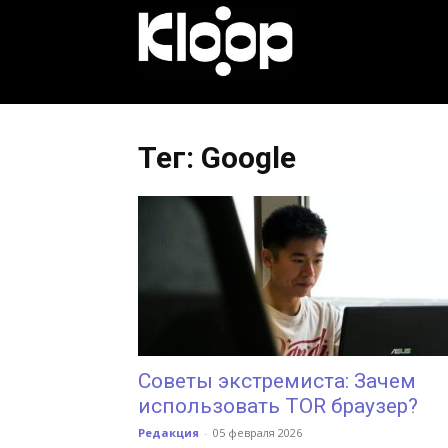
KLOOP.KG
—
Тег: Google
Новости
Кыргызстана
Советы экстремиста: Зачем
использовать TOR браузер?
Редакция
-
05 февраля 2026