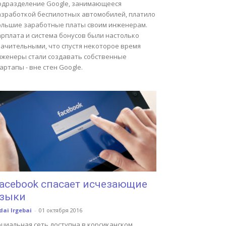
одразделение Google, занимающееся
азработкой беспилотных автомобилей, платило
ольшие заработные платы своим инженерам.
арплата и система бонусов были настолько
начительными, что спустя некоторое время
нженеры стали создавать собственные
артапы - вне стен Google.
acebook спасает исчезающие
зыки
dai Irgebai
-
01 октября 2016
циальная сеть доступна в корсиканском,