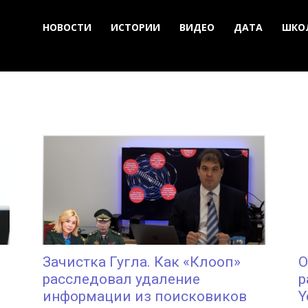
НОВОСТИ
ИСТОРИИ
ВИДЕО
ДАТА
ШКО
Зачистка Гугла. Как «Клооп»
O
расследовал удаление
р
информации из поисковиков
Y