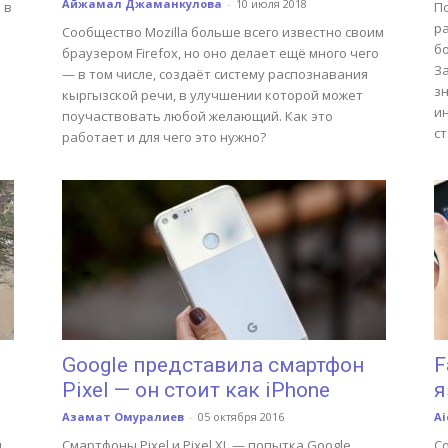
Айжамал Джаманкулова
-
10 июля 2018
 в
П
р
Сообщество Mozilla больше всего известно своим
б
браузером Firefox, но оно делает ещё много чего
З
— в том числе, создаёт систему распознавания
з
кыргызской речи, в улучшении которой может
и
поучаствовать любой желающий. Как это
ст
работает и для чего это нужно?
Google представила смартфон
F
Pixel — он стоит как iPhone
я
Азамат Омуралиев
-
05 октября 2016
Ai
й
Смартфоны Pixel и Pixel XL — попытка Google
Со