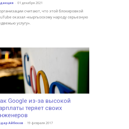
едакция
-
01 декабря 2021
 организации считают, что этой блокировкой
ouTube оказал «кыргызскому народу серьезную
едвежью услугу».
ак Google из-за высокой
арплаты теряет своих
нженеров
йдар Айбеков
-
19 февраля 2017