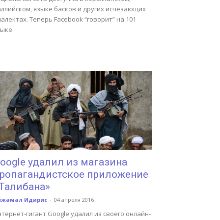
аллийском, языке басков и других исчезающих
алектах. Теперь Facebook “говорит” на 101
ыке.
oogle удалил из магазина
ропагандистское приложение
Талибана»
йжамал Идирис
-
04 апреля 2016
тернет-гигант Google удалил из своего онлайн-