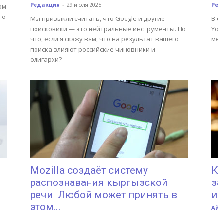
Редакция
-
29 июля 2025
Р
ом
 о
Мы привыкли считать, что Google и другие
В
поисковики — это нейтральные инструменты. Но
Y
что, если я скажу вам, что на результат вашего
м
поиска влияют российские чиновники и
олигархи?
Mozilla создаёт систему
К
распознавания кыргызской
з
речи. Любой может принять в
и
этом...
А