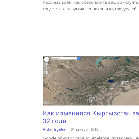
Рассказываем, как обезопасить ваши аккаунты
соцсетях от злоумышленников и шуток друзей.
Как изменился Кыргызстан за
32 года
Aidai Irgebai
-
01 декабря 2016
Google обновил сервис Timelapse, позволяющи