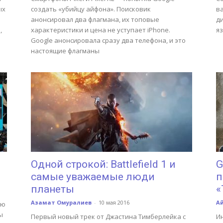
ых
создать «убийцу айфона». Поисковик
в
анонсировал два флагмана, их топовые
ди
,
характеристики и цена не уступает iPhone.
яз
Google анонсировала сразу два телефона, и это
настоящие флагманы
Одной строкой: Battlefield 1 и
G
самые уважаемые люди
п
планеты
«
Азамат Омуралиев
-
10 мая 2016
А
ую
ы
Первый новый трек от Джастина Тимберлейка с
Ин