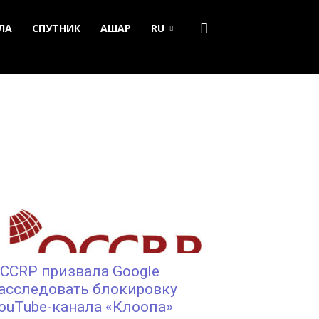
ЛА
СПУТНИК
АШАР
RU
CCRP призвала Google
асследовать блокировку
ouTube-канала «Клоопа»