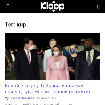
KLOOP.KG
Тег: кнр
—
Новости
Кыргызстана
Какой статус у Тайваня, и почему
приезд туда Нэнси Пелоси возмутил...
Мундузбек Калыков
-
04 августа 2022
«Клооп» подробно рассказывает об истории