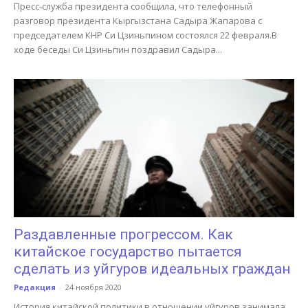
Пресс-служба президента сообщила, что телефонный
разговор президента Кыргызстана Садыра Жапарова с
председателем КНР Си Цзиньпином состоялся 22 февраля.В
ходе беседы Си Цзиньпин поздравил Садыра...
Раздавленные прогрессом. Как
китайское государство пытается
сделать из уйгуров идеальных граждан
Редакция
-
24 ноября 2020
История китайской политики в отношении уйгуров занимала